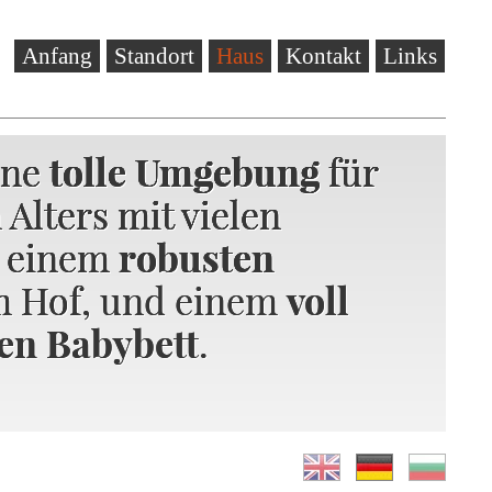
Anfang
Standort
Haus
Kontakt
Links
ine
ine
ine
tolle Umgebung
tolle Umgebung
tolle Umgebung
für
für
für
 Alters mit vielen
 Alters mit vielen
 Alters mit vielen
, einem
, einem
robusten
robusten
 Hof
 Hof, und einem
voll
ten Babybett
.