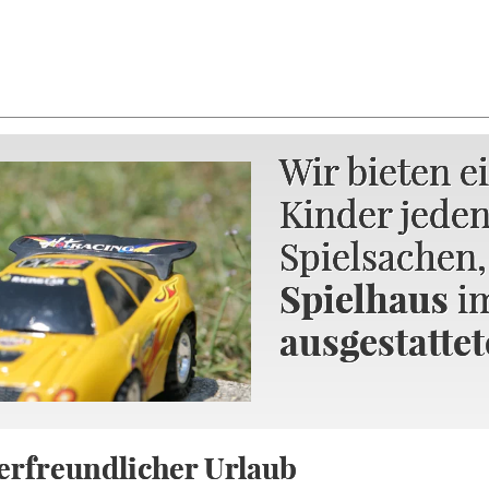
Wir bieten e
Wir bieten e
Wir bieten e
Kinder jeden
Kinder jeden
Kinder jeden
Spielsachen
Spielsachen
Spielsachen
Spielhaus
Spielhaus
im
im
ausgestatte
erfreundlicher Urlaub