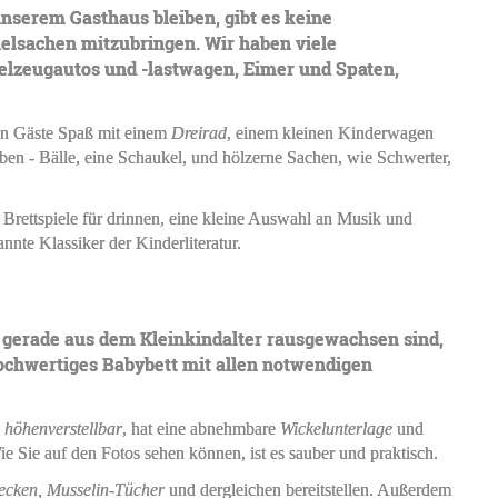
nserem Gasthaus bleiben, gibt es keine
elsachen mitzubringen. Wir haben viele
ielzeugautos und -lastwagen, Eimer und Spaten,
en Gäste Spaß mit einem
Dreirad
, einem kleinen Kinderwagen
en - Bälle, eine Schaukel, und hölzerne Sachen, wie Schwerter,
rettspiele für drinnen, eine kleine Auswahl an Musik und
annte Klassiker der Kinderliteratur.
 gerade aus dem Kleinkindalter rausgewachsen sind,
hochwertiges Babybett mit allen notwendigen
n
höhenverstellbar
, hat eine abnehmbare
Wickelunterlage
und
e Sie auf den Fotos sehen können, ist es sauber und praktisch.
ecken, Musselin-Tücher
und dergleichen bereitstellen. Außerdem