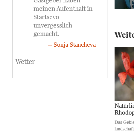
Gastgeber haben
meinen Aufenthalt in
Startsevo
unvergesslich
Weit
gemacht.
-- Sonja Stancheva
Wetter
Natürli
Rhodo
Das Gebiet
landschaft