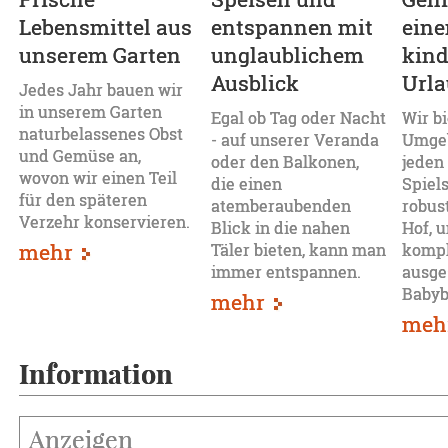
Lebensmittel aus
entspannen mit
ein
unserem Garten
unglaublichem
kind
Ausblick
Url
Jedes Jahr bauen wir
in unserem Garten
Egal ob Tag oder Nacht
Wir bi
naturbelassenes Obst
- auf unserer Veranda
Umgeb
und Gemüse an,
oder den Balkonen,
jeden 
wovon wir einen Teil
die einen
Spiel
für den späteren
atemberaubenden
robus
Verzehr konservieren.
Blick in die nahen
Hof, 
mehr
Täler bieten, kann man
kompl
immer entspannen.
ausge
Babyb
mehr
meh
Information
Anzeigen