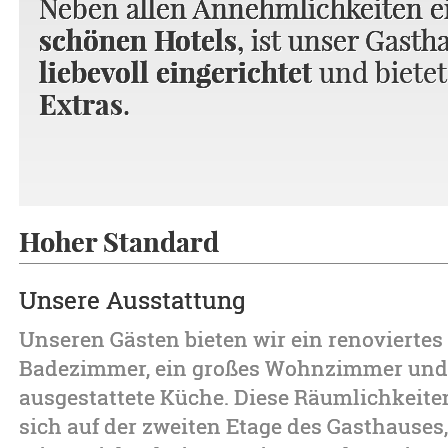
Neben allen Annehmlichkeiten e
Neben allen Annehmlichkeiten e
Neben allen Annehmlichkeiten e
schönen Hotels
schönen Hotels
schönen Hotels
, ist unser Gasth
, ist unser Gasth
liebevoll eingerichtet
liebevoll eingerichtet
und biete
Extras
.
Hoher Standard
Unsere Ausstattung
Unseren Gästen bieten wir ein renoviertes
Badezimmer, ein großes Wohnzimmer und 
ausgestattete Küche. Diese Räumlichkeite
sich auf der zweiten Etage des Gasthause